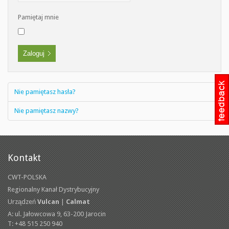
Pamiętaj mnie
Zaloguj
Nie pamiętasz hasła?
Nie pamiętasz nazwy?
Kontakt
CWT-POLSKA
Regionalny Kanał Dystrybucyjny
Urządzeń
Vulcan
|
Calmat
A: ul. Jałowcowa 9,
63-200 Jarocin
T: +48 515 250 940