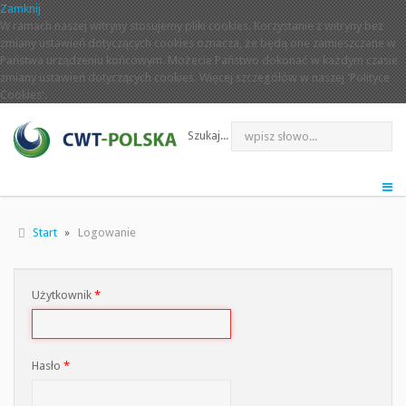
Zamknij
W ramach naszej witryny stosujemy pliki cookies. Korzystanie z witryny bez
zmiany ustawień dotyczących cookies oznacza, że będą one zamieszczane w
Państwa urządzeniu końcowym. Możecie Państwo dokonać w każdym czasie
zmiany ustawień dotyczących cookies. Więcej szczegółów w naszej 'Polityce
Cookies'.
Szukaj...
Start
Logowanie
Użytkownik
*
Hasło
*