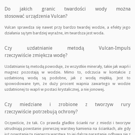
Do jakich granic twardości wody można
stosować urządzenia Vulcan?
Vulcan sprawdza się nawet przy bardzo twardej wodzie, a efekty jego
działania są tym bardziej wyraźne, im twardsza jest woda.
Czy uzdatnianie metodą Vulcan-Impuls
rzeczywiście zmiękcza wodę?
Uzdatnianie tą metodą powoduje, że wszystkie minerały, takie jak wapń i
magnez pozostają w wodzie. Mimo to, odczucia w kontakcie z
uzdatnioną wodą są podobne, jak z wodą miękką. Jest to
spowodowane tym, że duży procent wapnia zawartego w wodzie
uzdatnionej to wapń w postaci krystalicznej, a nie jonowej.
Czy miedziane i zrobione z tworzyw rury
rzeczywiście potrzebują ochrony?
Oczywiście, że tak. Co prawda gładkie ścianki rur z miedzi i tworzyw
utrudniają powstanie pierwszej warstwy kamienia na ściankach, ale gdy
już powstanie ta pierwsza warstwa, to jej dalsze narastanie odbywa się z