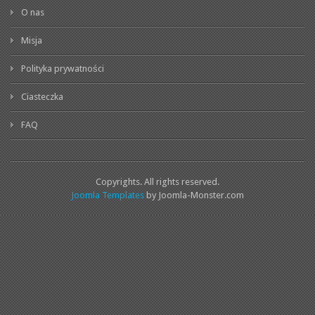
O nas
Misja
Polityka prywatności
Ciasteczka
FAQ
Copyrights. All rights reserved.
Joomla Templates
by Joomla-Monster.com