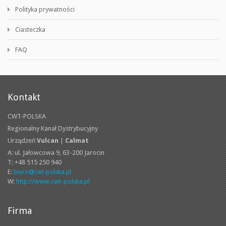
Polityka prywatności
Ciasteczka
FAQ
Kontakt
CWT-POLSKA
Regionalny Kanał Dystrybucyjny
Urządzeń
Vulcan
|
Calmat
A: ul. Jałowcowa 9,
63-200 Jarocin
T: +48 515 250 940
E:
biuro@cwt-polska.pl
W:
http://www.cwt-polska.pl
Firma