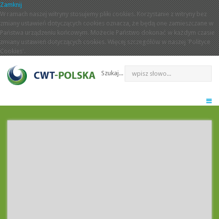
Zamknij
W ramach naszej witryny stosujemy pliki cookies. Korzystanie z witryny bez
zmiany ustawień dotyczących cookies oznacza, że będą one zamieszczane w
Państwa urządzeniu końcowym. Możecie Państwo dokonać w każdym czasie
zmiany ustawień dotyczących cookies. Więcej szczegółów w naszej 'Polityce
Cookies'.
Szukaj...