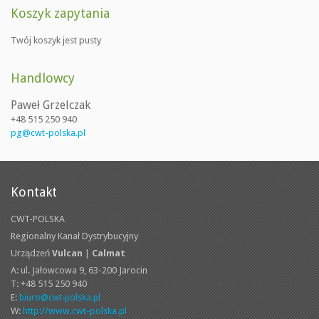
Koszyk zapytania
Twój koszyk jest pusty
Handlowcy
Paweł Grzelczak
+48 515 250 940
pg@cwt-polska.pl
Kontakt
CWT-POLSKA
Regionalny Kanał Dystrybucyjny
Urządzeń
Vulcan
|
Calmat
A: ul. Jałowcowa 9,
63-200 Jarocin
T: +48 515 250 940
E:
biuro@cwt-polska.pl
W:
http://www.cwt-polska.pl