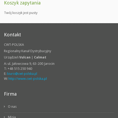
Koszyk zapytania
Twój koszyk jest pusty
Kontakt
CWT-POLSKA
Regionalny Kanał Dystrybucyjny
Urządzeń
Vulcan
|
Calmat
A: ul. Jałowcowa 9,
63-200 Jarocin
T: +48 515 250 940
E:
biuro@cwt-polska.pl
W:
http://www.cwt-polska.pl
Firma
O nas
Misja