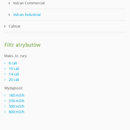
Vulcan Commercial
Vulcan Industrial
Calmat
Filtr atrybutów
Maks. śr. rury
8 cali
10 cali
14 cali
20 cali
Wydajność
180 m3/h
350 m3/h
500 m3/h
800 m3/h