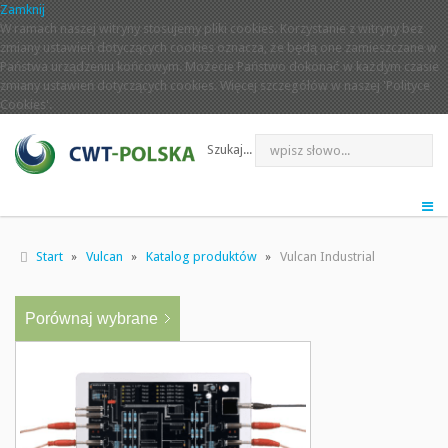
Zamknij
W ramach naszej witryny stosujemy pliki cookies. Korzystanie z witryny bez
zmiany ustawień dotyczących cookies oznacza, że będą one zamieszczane w
Państwa urządzeniu końcowym. Możecie Państwo dokonać w każdym czasie
zmiany ustawień dotyczących cookies. Więcej szczegółów w naszej 'Polityce
Cookies'.
Szukaj...
Start
Vulcan
Katalog produktów
Vulcan Industrial
Porównaj wybrane